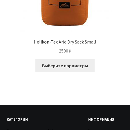
Helikon-Tex Arid Dry Sack Small
2500
₽
Этот
Выберите параметры
товар
имеет
несколько
вариаций.
Опции
можно
выбрать
КАТЕГОРИИ
ИНФОРМАЦИЯ
на
странице