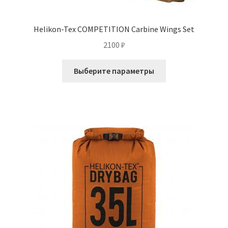
Helikon-Tex COMPETITION Carbine Wings Set
2100
₽
Этот
Выберите параметры
товар
имеет
несколько
вариаций.
Опции
можно
выбрать
на
странице
товара.