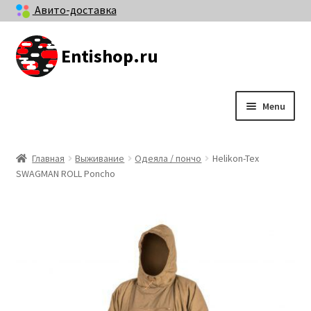
Авито-доставка
Entishop.ru
Skip
Skip
to
to
navigation
content
Menu
Мой аккаунт
Главная
Выживание
Одеяла / пончо
Helikon-Tex
SWAGMAN ROLL Poncho
Контакты
Отзывы и гарантии
Оплата и доставка
Бренды