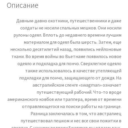
Описание
Давным-давно охотники, путешественники и даже
солдаты не носили спальных мешков. Они носили
рулоны одеял. Вплоть до недавнего времени лучшим
материалом для одеял была шерсть. Затем, еще
несколько десятилетий назад, появились нейлоновые
ткани. Во время войны во Вьетнаме появилось новое
одеяло и подкладка для пончо. Сверхлегкое одеяло
также использовалось в качестве утепляющей
подкладки для пончо, защищающего от дождя. На
австралийском сленге «swagman» означает
путешествующий рабочий. Что-то вроде
американского ковбоя или траппера, время от времени
отправляющегося на поиски работы на границе.
Разница заключалась в том, что австралиец
путешествовал пешком и нес все свои пожитки в
свертке. С нашими роллами Swagman мы отдаем дань