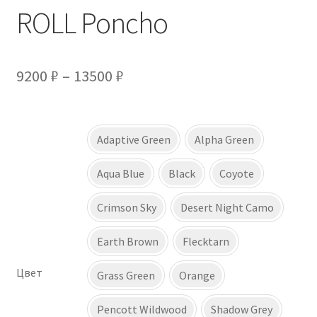
ROLL Poncho
Диапазон
9200
₽
–
13500
₽
цен:
9200 ₽
Adaptive Green
Alpha Green
–
Aqua Blue
Black
Coyote
13500 ₽
Crimson Sky
Desert Night Camo
Earth Brown
Flecktarn
Цвет
Grass Green
Orange
Pencott Wildwood
Shadow Grey