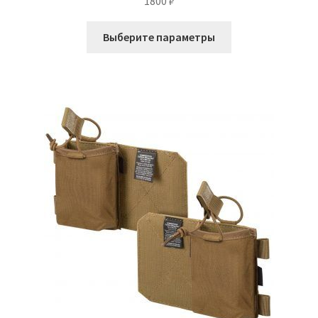
1800
₽
Этот
Выберите параметры
товар
имеет
несколько
вариаций.
Опции
можно
выбрать
на
странице
товара.