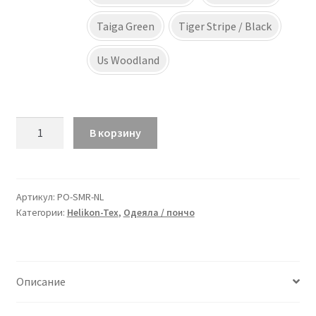
Taiga Green
Tiger Stripe / Black
Us Woodland
Количество
В корзину
товара
Helikon-
Tex
SWAGMAN
Артикул:
PO-SMR-NL
Категории:
Helikon-Tex
,
Одеяла / пончо
ROLL
Poncho
Описание