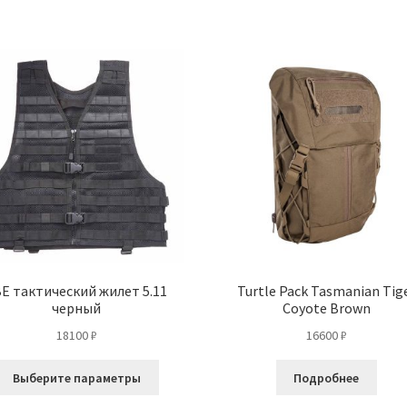
имеет
несколько
вариаций.
Опции
можно
выбрать
на
странице
товара.
E тактический жилет 5.11
Turtle Pack Tasmanian Tig
черный
Coyote Brown
18100
₽
16600
₽
Этот
Выберите параметры
Подробнее
товар