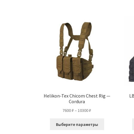
несколько
вариаций.
Опции
можно
выбрать
на
странице
товара.
Helikon-Tex Chicom Chest Rig —
LB
Cordura
Диапазон
7600
₽
–
10300
₽
цен:
Этот
7600 ₽
Выберите параметры
товар
–