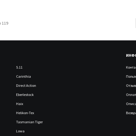
 119
ИНФ
5.11
Конта
Carinthia
Польз
Direct Action
Отзыв
Eberlestock
Оплат
Haix
Описа
Helikon-Tex
Возвр
Tasmanian Tiger
Lowa