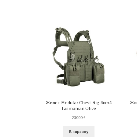
имеет
10300 ₽
несколько
вариаций.
Опции
можно
выбрать
на
странице
товара.
Жилет Modular Chest Rig 4xm4
Жил
Tasmanian Olive
23000
₽
В корзину