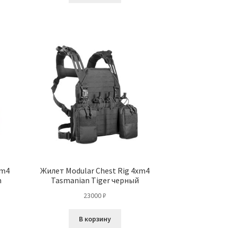
xm4
Жилет Modular Chest Rig 4xm4
m
Tasmanian Tiger черный
23000
₽
В корзину