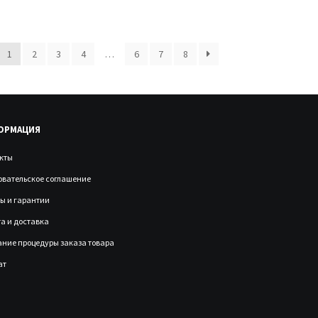
1
2
3
4
…
6
7
8
ОРМАЦИЯ
кты
овательское соглашение
ы и гарантии
а и доставка
ние процедуры заказа товара
ат