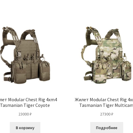
имеет
несколько
вариаций.
Опции
можно
выбрать
на
странице
товара.
ет Modular Chest Rig 4xm4
Жилет Modular Chest Rig 4
Tasmanian Tiger Coyote
Tasmanian Tiger Multica
23000
₽
27300
₽
В корзину
Подробнее