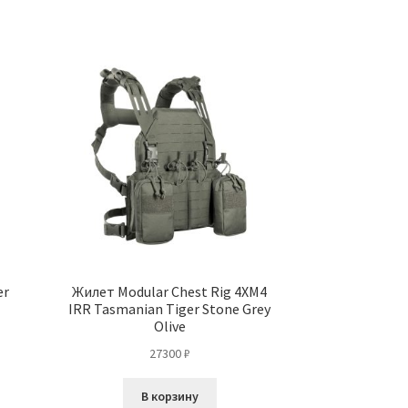
имеет
имеет
9700 ₽
несколько
несколько
вариаций.
вариаций.
Опции
Опции
можно
можно
выбрать
выбрать
на
на
странице
странице
товара.
товара.
er
Жилет Modular Chest Rig 4XM4
IRR Tasmanian Tiger Stone Grey
Olive
27300
₽
В корзину