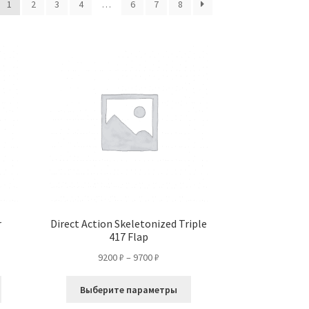
1
2
3
4
…
6
7
8
r
Direct Action Skeletonized Triple
417 Flap
Диапазон
9200
₽
–
9700
₽
цен:
Этот
Этот
9200 ₽
Выберите параметры
товар
товар
–