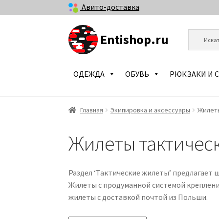
Авито-доставка
Entishop.ru
Skip
Skip
to
to
navigation
content
ОДЕЖДА
ОБУВЬ
РЮКЗАКИ И 
Главная
Экипировка и аксессуары
Жилет
Жилеты тактичес
Раздел ‘Тактические жилеты’ предлагает
Жилеты с продуманной системой креплени
жилеты с доставкой почтой из Польши.