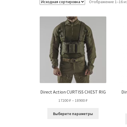
Отображение 1–16 из
Direct Action CURTISS CHEST RIG
Di
Диапазон
17200
₽
–
18900
₽
цен:
Этот
17200 ₽
Выберите параметры
товар
–
имеет
18900 ₽